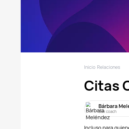
Inicio
Relaciones
Citas 
Bárbara Mel
Sex coach
Incluso para quiene