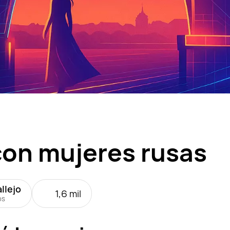
con mujeres rusas
allejo
1,6 mil
os