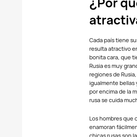
¿Por qu
atracti
Cada país tiene su
resulta atractivo 
bonita cara, que t
Rusia es muy grand
regiones de Rusia,
igualmente bellas 
por encima de la m
rusa se cuida much
Los hombres que c
enamoran fácilment
chicas rusas son l