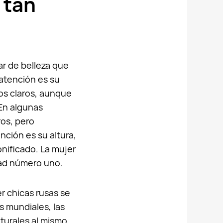
 tan
ar de belleza que
 atención es su
jos claros, aunque
 En algunas
ros, pero
nción es su altura,
onificado. La mujer
idad número uno.
r chicas rusas se
s mundiales, las
turales al mismo