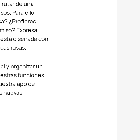
frutar de una
os. Para ello,
a? ¿Prefieres
omiso? Expresa
 está diseñada con
icas rusas.
al y organizar un
uestras funciones
uestra app de
s nuevas