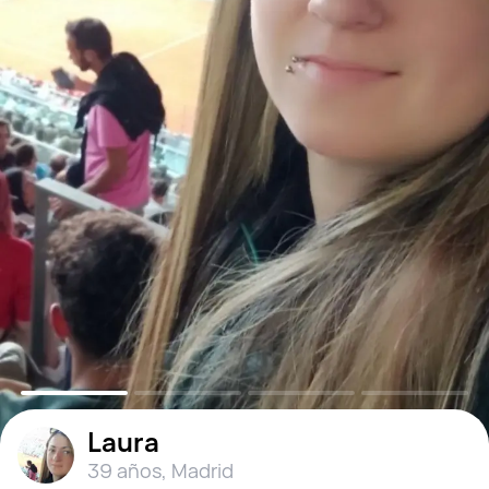
Laura
39 años
,
Madrid