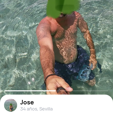
Jose
34 años
,
Sevilla