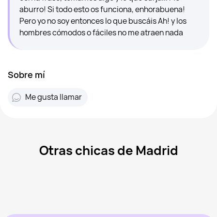
aburro! Si todo esto os funciona, enhorabuena!
Pero yo no soy entonces lo que buscáis Ah! y los
hombres cómodos o fáciles no me atraen nada
Sobre mí
Me gusta llamar
Otras chicas de Madrid
Mar, 41
Madrid
Sanlen, 29
Madrid
Mercedes, 43
Madrid
Aran, 47
Madrid
Virgi Ruiz, 46
Madrid
Vista recientemente
Tati, 41
Madrid
En línea
Sabryna, 41
Madrid
Vista recientemente
Barbie, 23
Madrid
En línea
Vista recientemente
En línea
En línea
Vista recientemente