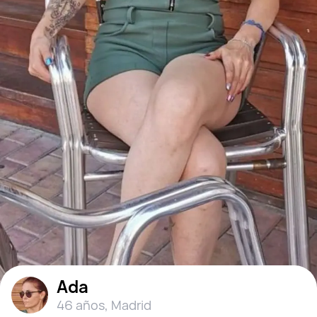
Ada
46 años
,
Madrid