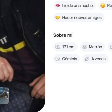
Lío de una noche
Re
Hacer nuevos amigos
Sobre mí
171 cm
Marrón
Géminis
A veces