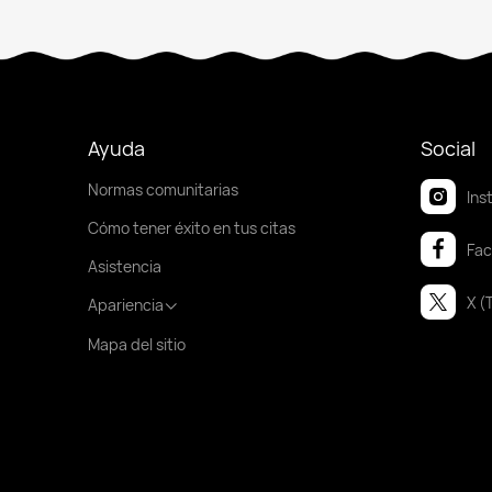
Ayuda
Social
Normas comunitarias
Ins
Cómo tener éxito en tus citas
Fa
Asistencia
X (
Apariencia
Mapa del sitio