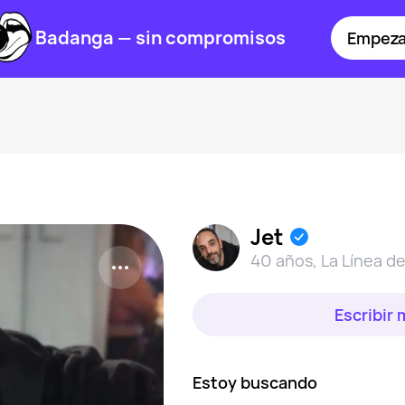
Badanga — sin compromisos
Empeza
Jet
40 años
,
La Línea d
Escribir
Estoy buscando