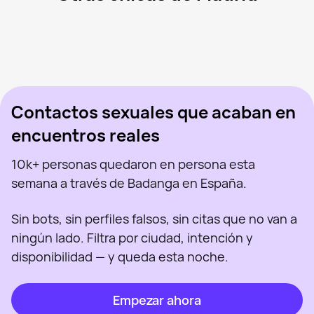
Sanlen, 29
Madrid
Mar, 41
Madrid
Marina, 39
Madrid
Katherine, 28
Madrid
Victoria, 47
Madrid
Vista recientemente
Sabryna, 41
Madrid
En línea
Dani, 34
Madrid
Vista recientemente
Polina, 26
Madrid
En línea
Vista recientemente
En línea
En línea
Vista recientemente
Contactos sexuales que acaban en
encuentros reales
10k+ personas quedaron en persona esta
semana a través de Badanga en España.
Sin bots, sin perfiles falsos, sin citas que no van a
ningún lado. Filtra por ciudad, intención y
disponibilidad — y queda esta noche.
Empezar ahora