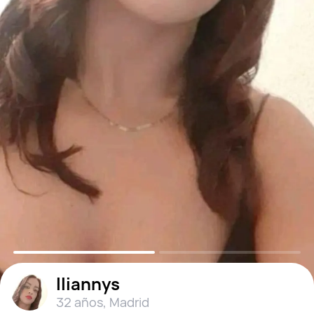
Iliannys
32 años
,
Madrid