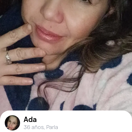
Ada
36 años
,
Parla