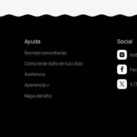
Ayuda
Social
Normas comunitarias
Ins
Cómo tener éxito en tus citas
Fa
Asistencia
X (
Apariencia
Mapa del sitio