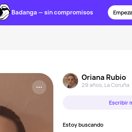
Badanga — sin compromisos
Empeza
Oriana Rubio
29 años
,
La Coruña
Escribir
Estoy buscando