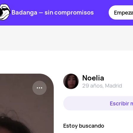
Badanga — sin compromisos
Empeza
Noelia
29 años
,
Madrid
Escribir
Estoy buscando