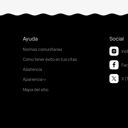
Ayuda
Social
Normas comunitarias
Ins
Cómo tener éxito en tus citas
Fa
Asistencia
X (
Apariencia
Mapa del sitio