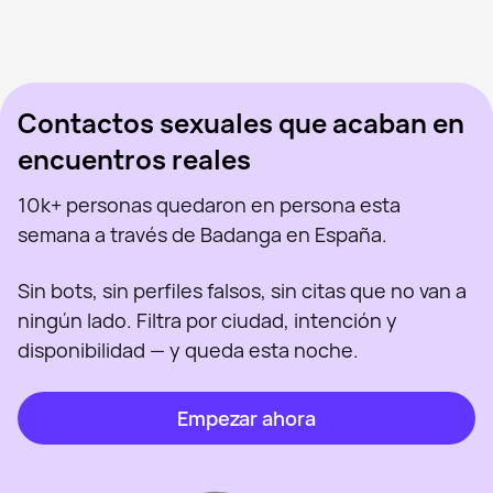
Mar, 41
Madrid
Sanlen, 29
Madrid
Marina, 39
Madrid
Vista recientemente
Katherine, 28
Madrid
En línea
Olga Milena Aceved, 46
Madrid
Vista recientemente
Arya Stark, 45
Madrid
En línea
Vista recientemente
En línea
En línea
Vista recientemente
Contactos sexuales que acaban en
encuentros reales
10k+ personas quedaron en persona esta
semana a través de Badanga en España.
Sin bots, sin perfiles falsos, sin citas que no van a
ningún lado. Filtra por ciudad, intención y
disponibilidad — y queda esta noche.
Empezar ahora