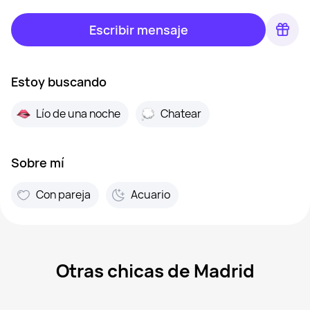
Escribir mensaje
Estoy buscando
Lío de una noche
Chatear
Sobre mí
Con pareja
Acuario
Otras chicas de Madrid
Ella, 20
Madrid
Mercedes, 43
Madrid