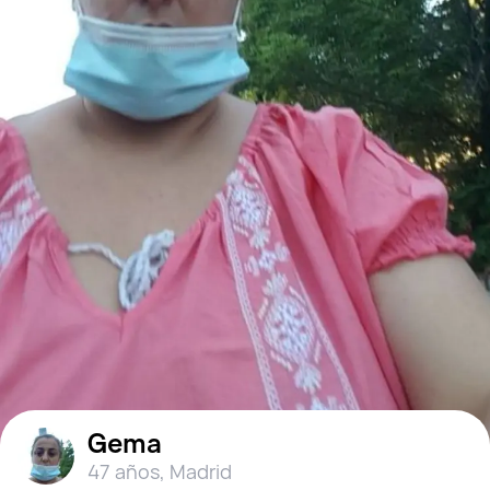
Gema
47 años
,
Madrid