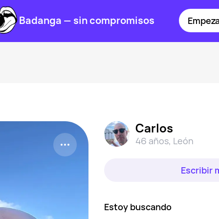
Badanga — sin compromisos
Empeza
Carlos
46 años
,
León
Escribir
Estoy buscando