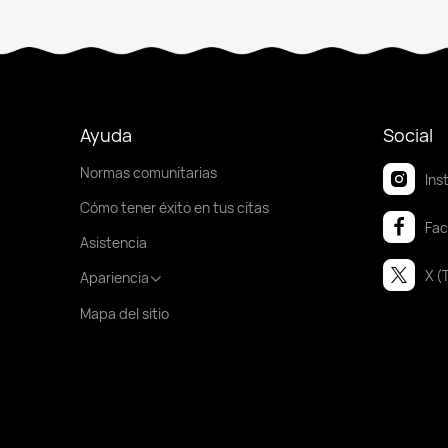
Ayuda
Social
Normas comunitarias
Ins
Cómo tener éxito en tus citas
Fa
Asistencia
X (
Apariencia
Mapa del sitio