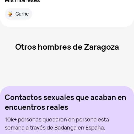
Carne
Otros hombres de Zaragoza
Sergio, 31
Zaragoza
Hugo, 20
Zaragoza
Nano, 40
Zaragoza
Sergio Barrios, 48
Zaragoza
Aleksandr, 19
Zaragoza
Visto recientemente
Yevgeny, 44
Zaragoza
En línea
Adam, 21
Zaragoza
Visto recientemente
Alex, 26
Zaragoza
En línea
Visto recientemente
En línea
En línea
Visto recientemente
Contactos sexuales que acaban en
encuentros reales
10k+ personas quedaron en persona esta
semana a través de Badanga en España.