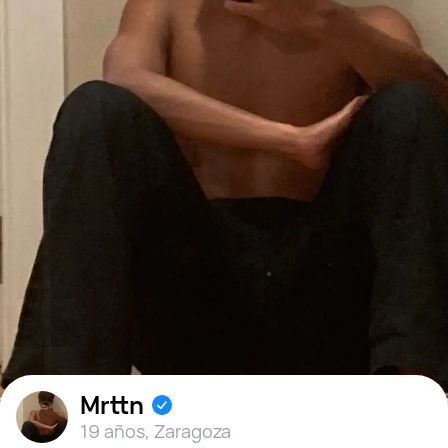
Mrttn
19 años
,
Zaragoza