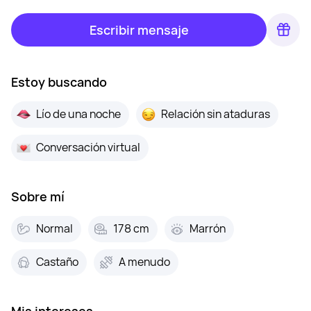
Escribir mensaje
Estoy buscando
Lío de una noche
Relación sin ataduras
Conversación virtual
Sobre mí
Normal
178 cm
Marrón
Castaño
A menudo
Mis intereses