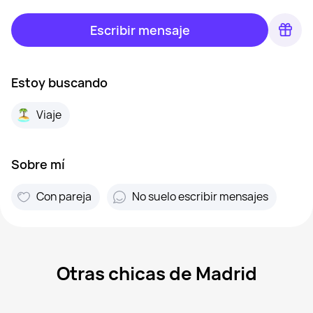
Escribir mensaje
Estoy buscando
Viaje
Sobre mí
Con pareja
No suelo escribir mensajes
Otras chicas de Madrid
Mar, 41
Madrid
Sanlen, 29
Madrid