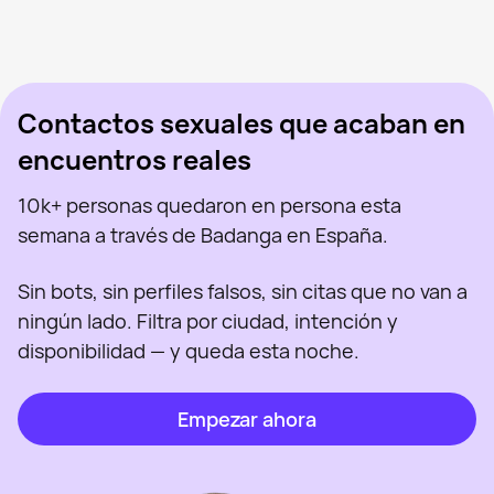
Mercedes, 43
Madrid
Aran, 47
Madrid
Virgi Ruiz, 46
Madrid
Vista recientemente
Tati, 41
Madrid
En línea
Sabryna, 41
Madrid
Vista recientemente
Barbie, 23
Madrid
En línea
Vista recientemente
En línea
En línea
Vista recientemente
Contactos sexuales que acaban en
encuentros reales
10k+ personas quedaron en persona esta
semana a través de Badanga en España.
Sin bots, sin perfiles falsos, sin citas que no van a
ningún lado. Filtra por ciudad, intención y
disponibilidad — y queda esta noche.
Empezar ahora