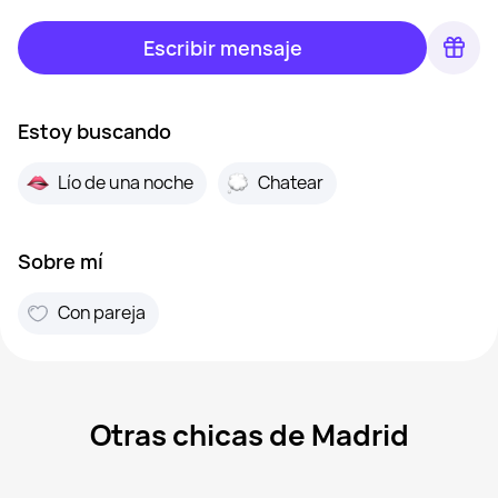
Escribir mensaje
Estoy buscando
Lío de una noche
Chatear
Sobre mí
Con pareja
Otras chicas de Madrid
Marina, 39
Madrid
Aran, 47
Madrid