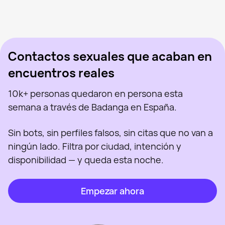
Arya Stark, 45
Madrid
Olga Milena Aceved, 46
Madrid
Sabryna, 41
Madrid
Vista recientemente
Sus, 34
Madrid
En línea
Virgi Ruiz, 46
Madrid
Vista recientemente
Polina, 26
Madrid
En línea
Vista recientemente
En línea
En línea
Vista recientemente
Contactos sexuales que acaban en
encuentros reales
10k+ personas quedaron en persona esta
semana a través de Badanga en España.
Sin bots, sin perfiles falsos, sin citas que no van a
ningún lado. Filtra por ciudad, intención y
disponibilidad — y queda esta noche.
Empezar ahora