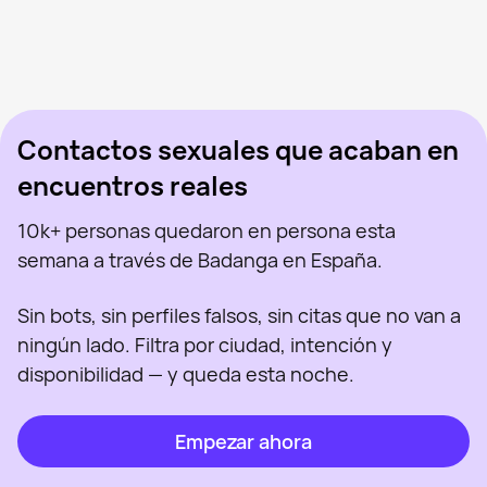
Angelo, 33
Barcelona
Wellington, 37
Barcelona
Ysb, 22
Barcelona
Andy, 39
Barcelona
Dima, 31
Barcelona
Visto recientemente
Javifg, 22
Barcelona
En línea
Dan, 25
Barcelona
Visto recientemente
Kai Rodriguez, 23
Barcelona
En línea
Visto recientemente
En línea
En línea
Visto recientemente
Contactos sexuales que acaban en
encuentros reales
10k+ personas quedaron en persona esta
semana a través de Badanga en España.
Sin bots, sin perfiles falsos, sin citas que no van a
ningún lado. Filtra por ciudad, intención y
disponibilidad — y queda esta noche.
Empezar ahora