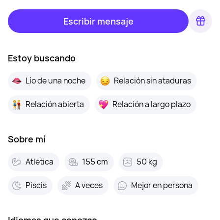
Escribir mensaje
Estoy buscando
Lío de una noche
Relación sin ataduras
Relación abierta
Relación a largo plazo
Sobre mí
Atlética
155 cm
50 kg
Piscis
A veces
Mejor en persona
Idiomas que conozco