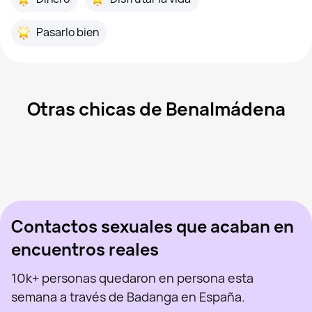
Pasarlo bien
Otras chicas de Benalmádena
Isla, 24
Álora
Anya, 19
Málaga
Jenni, 21
Granada
Svetlana, 24
Málaga
Yours, 40
Málaga
Vista recientemente
Lucia, 20
La Puebla de Cazalla
En línea
Pilar, 50
Sevilla
Vista recientemente
Mara, 35
Sevilla
En línea
Vista recientemente
En línea
En línea
Vista recientemente
Contactos sexuales que acaban en
encuentros reales
10k+ personas quedaron en persona esta
semana a través de Badanga en España.