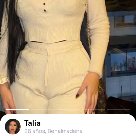
Talia
26 años
,
Benalmádena