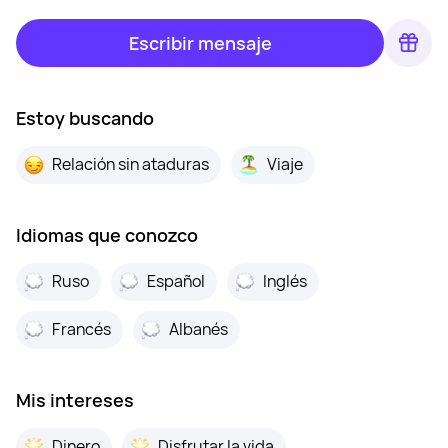
Escribir mensaje
Estoy buscando
Relación sin ataduras
Viaje
Idiomas que conozco
Ruso
Español
Inglés
Francés
Albanés
Mis intereses
Dinero
Disfrutar la vida