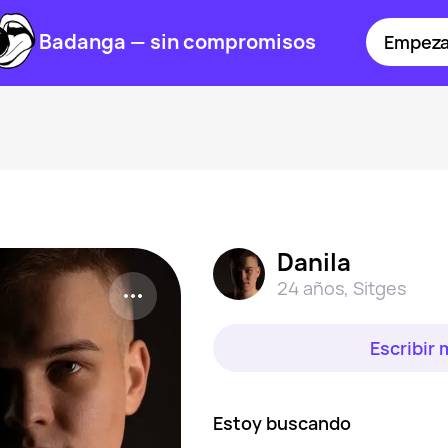
Badanga — sin compromisos
Empeza
Danila
24 años
,
Sitges
Escribir
Estoy buscando