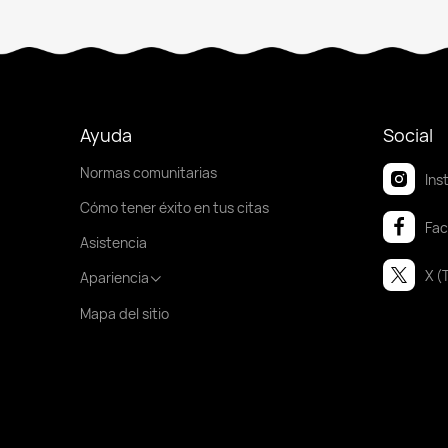
Ayuda
Social
Normas comunitarias
Ins
Cómo tener éxito en tus citas
Fa
Asistencia
X (
Apariencia
Mapa del sitio