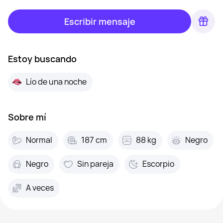
Escribir mensaje
Estoy buscando
Lío de una noche
Sobre mí
Normal
187 cm
88 kg
Negro
Negro
Sin pareja
Escorpio
A veces