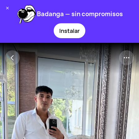
Badanga — sin compromisos
Instalar