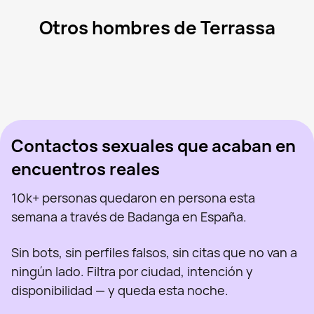
Otros hombres de Terrassa
Xavi, 24
Lloret de Mar
Noé, 26
Terrassa
Ysb, 22
Barcelona
Dima, 31
Barcelona
Juan, 18
Terrassa
Visto recientemente
Elias, 38
Terrassa
En línea
Xchris, 24
Terrassa
Visto recientemente
Kevin Herrerías, 22
Terrassa
En línea
Visto recientemente
En línea
En línea
Visto recientemente
Contactos sexuales que acaban en
encuentros reales
10k+ personas quedaron en persona esta
semana a través de Badanga en España.
Sin bots, sin perfiles falsos, sin citas que no van a
ningún lado. Filtra por ciudad, intención y
disponibilidad — y queda esta noche.