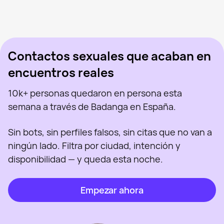
Marina, 39
Madrid
Mercedes, 43
Madrid
Olga Milena Aceved, 46
Madrid
Vista recientemente
Polina, 26
Madrid
En línea
Sabryna, 41
Madrid
Vista recientemente
Tatiana, 35
Madrid
En línea
Vista recientemente
En línea
En línea
Vista recientemente
Contactos sexuales que acaban en
encuentros reales
10k+ personas quedaron en persona esta
semana a través de Badanga en España.
Sin bots, sin perfiles falsos, sin citas que no van a
ningún lado. Filtra por ciudad, intención y
disponibilidad — y queda esta noche.
Empezar ahora