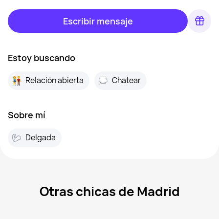
Escribir mensaje
Estoy buscando
Relación abierta
Chatear
Sobre mí
Delgada
Otras chicas de Madrid
Ella, 20
Madrid
Mar, 41
Madrid