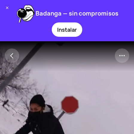
Badanga — sin compromisos
Instalar