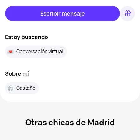
Escribir mensaje
Estoy buscando
Conversación virtual
Sobre mí
Castaño
Otras chicas de Madrid
Marina, 39
Madrid
Aran, 47
Madrid