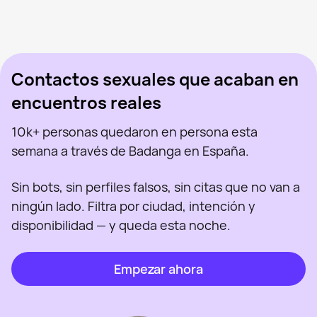
Arya Stark, 45
Madrid
Olga Milena Aceved, 46
Madrid
Sabryna, 41
Madrid
Vista recientemente
Sus, 34
Madrid
En línea
Virgi Ruiz, 46
Madrid
Vista recientemente
Polina, 26
Madrid
En línea
Vista recientemente
En línea
En línea
Vista recientemente
Contactos sexuales que acaban en
encuentros reales
10k+ personas quedaron en persona esta
semana a través de Badanga en España.
Sin bots, sin perfiles falsos, sin citas que no van a
ningún lado. Filtra por ciudad, intención y
disponibilidad — y queda esta noche.
Empezar ahora