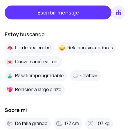
Escribir mensaje
Estoy buscando
Lío de una noche
Relación sin ataduras
Conversación virtual
Pasatiempo agradable
Chatear
Relación a largo plazo
Sobre mí
De talla grande
177 cm
107 kg