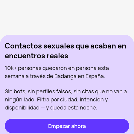
Dmitry, 22
Madrid
Raul, 46
Madrid
Kristian, 26
Madrid
Pavel, 36
Madrid
Pasha, 20
Madrid
Visto recientemente
Miguel, 39
Madrid
En línea
Ibrahim, 25
Madrid
Visto recientemente
Miguel, 32
Madrid
En línea
Visto recientemente
En línea
En línea
Visto recientemente
Contactos sexuales que acaban en
encuentros reales
10k+ personas quedaron en persona esta
semana a través de Badanga en España.
Sin bots, sin perfiles falsos, sin citas que no van a
ningún lado. Filtra por ciudad, intención y
disponibilidad — y queda esta noche.
Empezar ahora