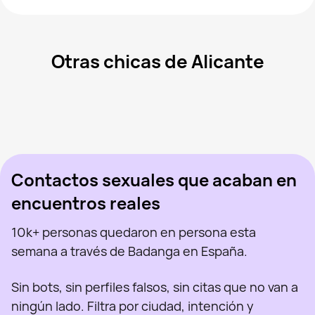
Otras chicas de Alicante
Reg, 23
Valencia
Polina, 32
Valencia
Ella, 20
Madrid
Sanlen, 29
Madrid
Anna, 39
Torrevieja
Vista recientemente
Alma, 23
Alicante
En línea
Mmaroita, 21
Castalla
Vista recientemente
Virgi Ruiz, 46
Madrid
En línea
Vista recientemente
En línea
En línea
Vista recientemente
Contactos sexuales que acaban en
encuentros reales
10k+ personas quedaron en persona esta
semana a través de Badanga en España.
Sin bots, sin perfiles falsos, sin citas que no van a
ningún lado. Filtra por ciudad, intención y