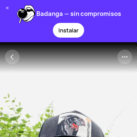
Badanga — sin compromisos
Instalar