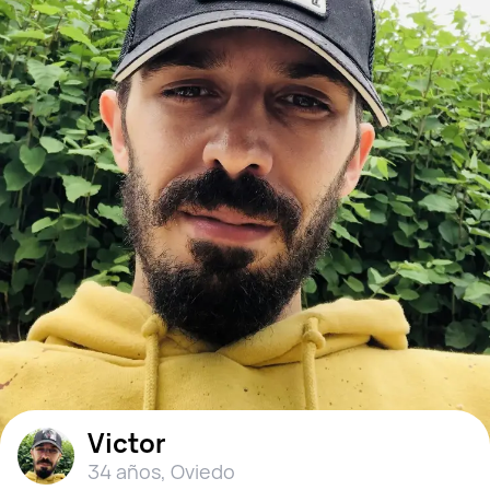
Victor
34 años
,
Oviedo