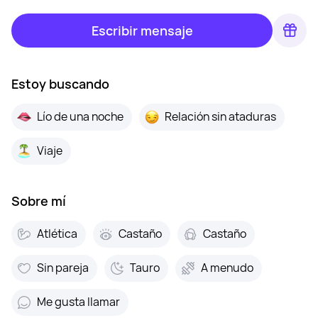
Escribir mensaje
Estoy buscando
Lío de una noche
Relación sin ataduras
Viaje
Sobre mí
Atlética
Castaño
Castaño
Sin pareja
Tauro
A menudo
Me gusta llamar