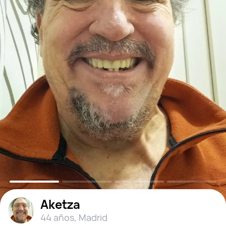
Aketza
44 años
,
Madrid