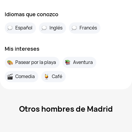
Idiomas que conozco
Español
Inglés
Francés
Mis intereses
Pasear por la playa
Aventura
Comedia
Café
Otros hombres de Madrid
Dmitry, 22
Madrid
Raul, 46
Madrid
Pavel, 36
Madrid
Pasha, 21
Madrid
Ibrahim, 25
Madrid
Visto recientemente
Miguel, 32
Madrid
En línea