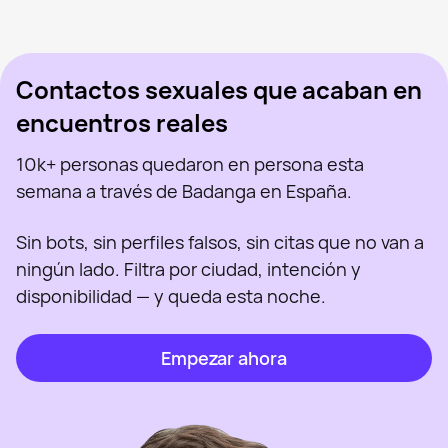
Cristian, 26
Madrid
Visto recientemente
Moderado, 46
Madrid
En línea
Visto recientemente
En línea
En línea
Visto recientemente
Contactos sexuales que acaban en
encuentros reales
10k+ personas quedaron en persona esta
semana a través de Badanga en España.
Sin bots, sin perfiles falsos, sin citas que no van a
ningún lado. Filtra por ciudad, intención y
disponibilidad — y queda esta noche.
Empezar ahora