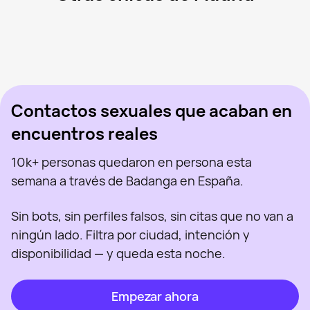
Mar, 41
Madrid
Sanlen, 29
Madrid
Mercedes, 43
Madrid
Aran, 47
Madrid
Virgi Ruiz, 46
Madrid
Vista recientemente
Tati, 41
Madrid
En línea
Sabryna, 41
Madrid
Vista recientemente
Barbie, 23
Madrid
En línea
Vista recientemente
En línea
En línea
Vista recientemente
Contactos sexuales que acaban en
encuentros reales
10k+ personas quedaron en persona esta
semana a través de Badanga en España.
Sin bots, sin perfiles falsos, sin citas que no van a
ningún lado. Filtra por ciudad, intención y
disponibilidad — y queda esta noche.
Empezar ahora