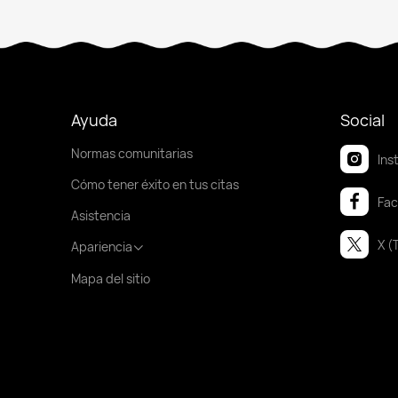
Ayuda
Social
Normas comunitarias
Ins
Cómo tener éxito en tus citas
Fa
Asistencia
X (
Apariencia
Mapa del sitio