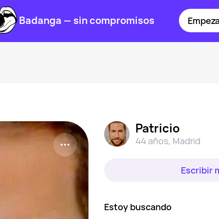
Badanga — sin compromisos
Empeza
Patricio
44 años
,
Madrid
Escribir
Estoy buscando