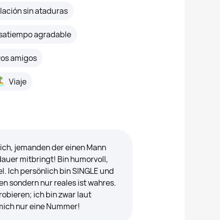
lación sin ataduras
satiempo agradable
r esta foto
vos amigos
Viaje
ich, jemanden der einen Mann
auer mitbringt! Bin humorvoll,
l. Ich persönlich bin SINGLE und
fen sondern nur reales ist wahres.
obieren; ich bin zwar laut
 mich nur eine Nummer!