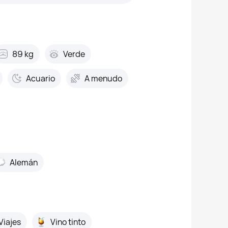
89 kg
Verde
Acuario
A menudo
Alemán
Viajes
Vino tinto