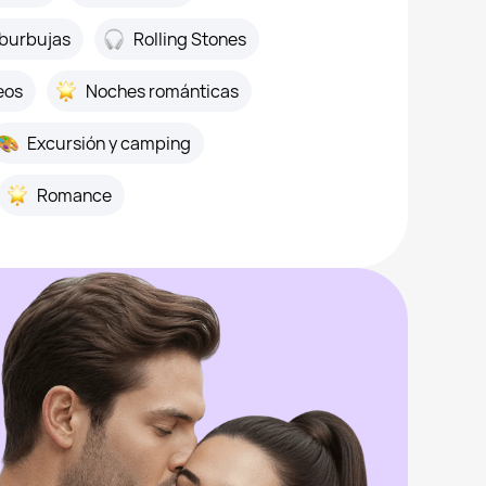
 burbujas
Rolling Stones
eos
Noches románticas
Excursión y camping
Romance