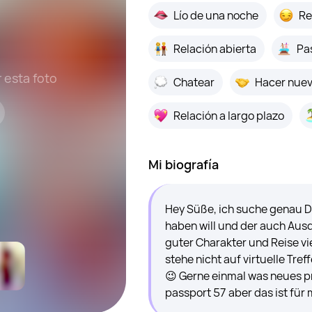
Lío de una noche
Re
Relación abierta
Pa
r esta foto
Inicia sesión para ve
Chatear
Hacer nue
Entrar
Relación a largo plazo
Mi biografía
Hey Süße, ich suche genau D
haben will und der auch Ausd
guter Charakter und Reise vie
stehe nicht auf virtuelle Tref
😉 Gerne einmal was neues pr
passport 57 aber das ist für