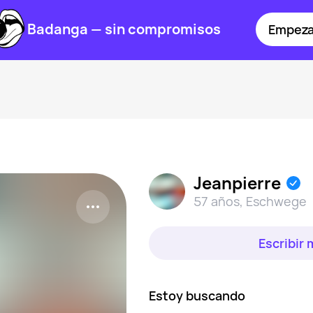
Badanga — sin compromisos
Empeza
Jeanpierre
57 años
,
Eschwege
Escribir
Estoy buscando