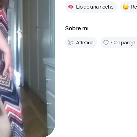
Lío de una noche
Re
Sobre mí
Atlética
Con pareja