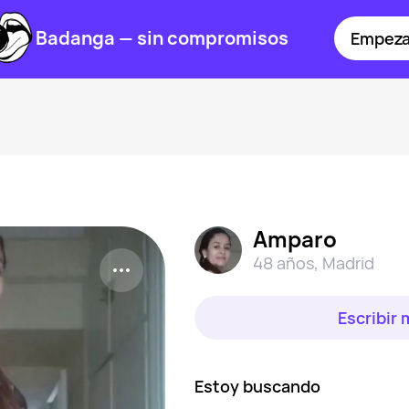
Badanga — sin compromisos
Empeza
Amparo
48 años
,
Madrid
Escribir
Estoy buscando