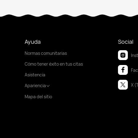
Ayuda
Social
Normas comunitarias
Ins
Cómo tener éxito en tus citas
Fa
Asistencia
X (
Apariencia
Mapa del sitio