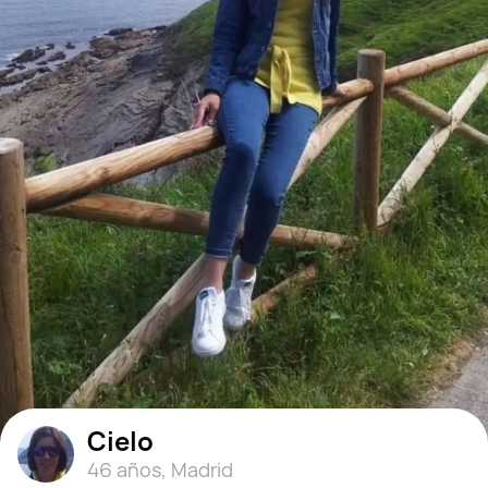
Cielo
46 años
,
Madrid