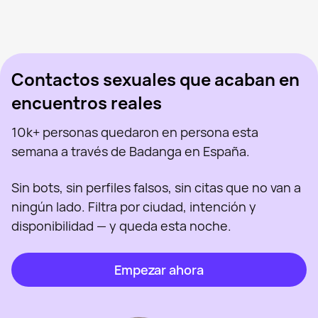
Arya Stark, 45
Madrid
Olga Milena Aceved, 46
Madrid
Sabryna, 41
Madrid
Vista recientemente
Sus, 34
Madrid
En línea
Virgi Ruiz, 46
Madrid
Vista recientemente
Polina, 26
Madrid
En línea
Vista recientemente
En línea
En línea
Vista recientemente
Contactos sexuales que acaban en
encuentros reales
10k+ personas quedaron en persona esta
semana a través de Badanga en España.
Sin bots, sin perfiles falsos, sin citas que no van a
ningún lado. Filtra por ciudad, intención y
disponibilidad — y queda esta noche.
Empezar ahora