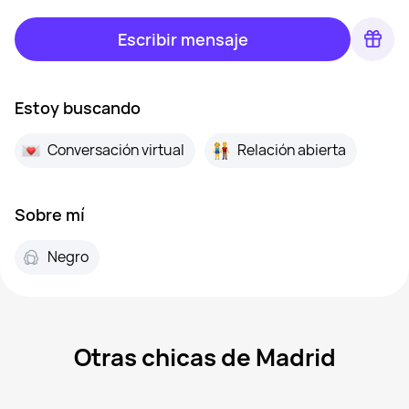
Escribir mensaje
Estoy buscando
Conversación virtual
Relación abierta
Sobre mí
Negro
Otras chicas de Madrid
Marina, 39
Madrid
Aran, 47
Madrid