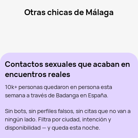
Otras chicas de Málaga
Isla, 24
Álora
Anya, 19
Málaga
Yours, 40
Málaga
El Cuero De Rd, 18
Sevilla
Lucia, 20
La Puebla de Cazalla
Vista recientemente
Vero Cid, 36
Albolote
En línea
Tisha, 26
Mijas
Vista recientemente
Nina, 60
Penarroya-Pueblonuevo
En línea
Vista recientemente
En línea
En línea
Vista recientemente
Contactos sexuales que acaban en
encuentros reales
10k+ personas quedaron en persona esta
semana a través de Badanga en España.
Sin bots, sin perfiles falsos, sin citas que no van a
ningún lado. Filtra por ciudad, intención y
disponibilidad — y queda esta noche.