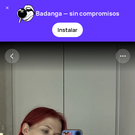
Badanga — sin compromisos
Instalar