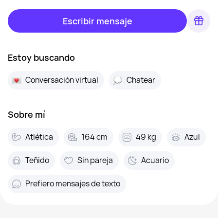
Escribir mensaje
Estoy buscando
Conversación virtual
Chatear
Sobre mí
Atlética
164 cm
49 kg
Azul
Teñido
Sin pareja
Acuario
Prefiero mensajes de texto