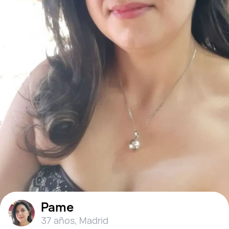
Pame
37 años
,
Madrid