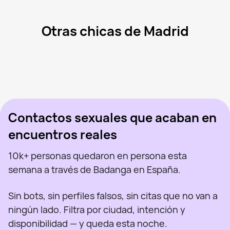
Otras chicas de Madrid
Mar, 41
Madrid
Sanlen, 29
Madrid
Mercedes, 43
Madrid
Aran, 47
Madrid
Virgi Ruiz, 46
Madrid
Vista recientemente
Tati, 41
Madrid
En línea
Sabryna, 41
Madrid
Vista recientemente
Barbie, 23
Madrid
En línea
Vista recientemente
En línea
En línea
Vista recientemente
Contactos sexuales que acaban en
encuentros reales
10k+ personas quedaron en persona esta
semana a través de Badanga en España.
Sin bots, sin perfiles falsos, sin citas que no van a
ningún lado. Filtra por ciudad, intención y
disponibilidad — y queda esta noche.