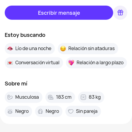
Escribir mensaje
Estoy buscando
Lío de una noche
Relación sin ataduras
Conversación virtual
Relación a largo plazo
Sobre mí
Musculosa
183 cm
83 kg
Negro
Negro
Sin pareja