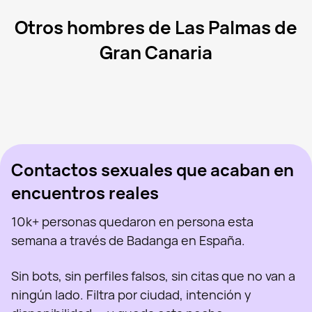
Otros hombres de Las Palmas de
Gran Canaria
Rafael, 33
Las Palmas de Gran Canaria
Ángel, 35
Las Palmas de Gran Canaria
David, 25
Las Palmas de Gran Canaria
Eduardo, 39
Las Palmas de Gran Canaria
Mario, 37
Arrecife
Visto recientemente
Joshua, 31
Las Palmas de Gran Canaria
En línea
Jose Antonio, 31
San Cristóbal de La Laguna
Visto recientemente
Moderated, 40
Arrecife
En línea
Visto recientemente
En línea
En línea
Visto recientemente
Contactos sexuales que acaban en
encuentros reales
10k+ personas quedaron en persona esta
semana a través de Badanga en España.
Sin bots, sin perfiles falsos, sin citas que no van a
ningún lado. Filtra por ciudad, intención y