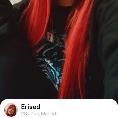
Erised
28 años
,
Madrid