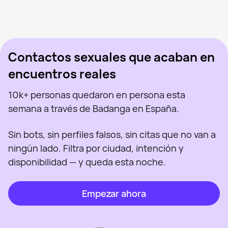
Mercedes, 43
Madrid
Aran, 47
Madrid
Virgi Ruiz, 46
Madrid
Vista recientemente
Tati, 41
Madrid
En línea
Sabryna, 41
Madrid
Vista recientemente
Barbie, 23
Madrid
En línea
Vista recientemente
En línea
En línea
Vista recientemente
Contactos sexuales que acaban en
encuentros reales
10k+ personas quedaron en persona esta
semana a través de Badanga en España.
Sin bots, sin perfiles falsos, sin citas que no van a
ningún lado. Filtra por ciudad, intención y
disponibilidad — y queda esta noche.
Empezar ahora