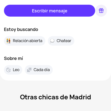
Escribir mensaje
Estoy buscando
Relación abierta
Chatear
Sobre mí
Leo
Cada día
Otras chicas de Madrid
Mar, 41
Madrid
Sanlen, 29
Madrid