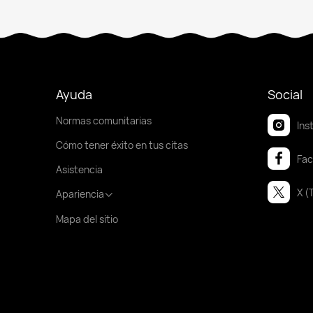
Ayuda
Social
Normas comunitarias
Ins
Cómo tener éxito en tus citas
Fa
Asistencia
X (
Apariencia
Mapa del sitio