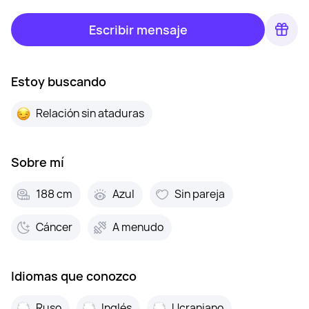
Escribir mensaje
Estoy buscando
Relación sin ataduras
Sobre mí
188 cm
Azul
Sin pareja
Cáncer
A menudo
Idiomas que conozco
Ruso
Inglés
Ucraniano