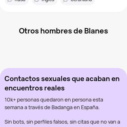
Otros hombres de Blanes
Almat, 37
Blanes
Dani, 35
Blanes
Xavi, 24
Lloret de Mar
The Matrix, 42
Girona
Ysb, 22
Barcelona
Visto recientemente
Dima, 31
Barcelona
En línea
Astaroht, 25
Blanes
Visto recientemente
Ferbcn, 42
Barcelona
En línea
Visto recientemente
En línea
En línea
Visto recientemente
Contactos sexuales que acaban en
encuentros reales
10k+ personas quedaron en persona esta
semana a través de Badanga en España.
Sin bots, sin perfiles falsos, sin citas que no van a