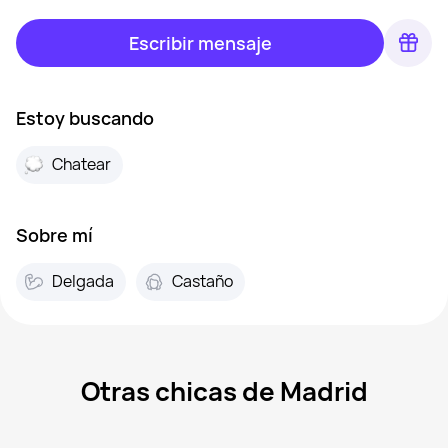
Escribir mensaje
Estoy buscando
Chatear
Sobre mí
Delgada
Castaño
Otras chicas de Madrid
Ella, 20
Madrid
Mercedes, 43
Madrid