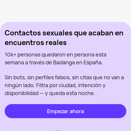
Mar, 41
Madrid
Sanlen, 29
Madrid
Marina, 39
Madrid
Vista recientemente
Katherine, 28
Madrid
En línea
Olga Milena Aceved, 46
Madrid
Vista recientemente
Arya Stark, 45
Madrid
En línea
Vista recientemente
En línea
En línea
Vista recientemente
Contactos sexuales que acaban en
encuentros reales
10k+ personas quedaron en persona esta
semana a través de Badanga en España.
Sin bots, sin perfiles falsos, sin citas que no van a
ningún lado. Filtra por ciudad, intención y
disponibilidad — y queda esta noche.
Empezar ahora