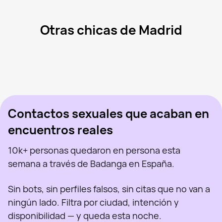
Otras chicas de Madrid
Ella, 20
Madrid
Mar, 41
Madrid
Marina, 39
Madrid
Mercedes, 43
Madrid
Olga Milena Aceved, 46
Madrid
Vista recientemente
Polina, 26
Madrid
En línea
Sabryna, 41
Madrid
Vista recientemente
Tatiana, 35
Madrid
En línea
Vista recientemente
En línea
En línea
Vista recientemente
Contactos sexuales que acaban en
encuentros reales
10k+ personas quedaron en persona esta
semana a través de Badanga en España.
Sin bots, sin perfiles falsos, sin citas que no van a
ningún lado. Filtra por ciudad, intención y
disponibilidad — y queda esta noche.