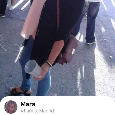
Mara
41 años
,
Madrid