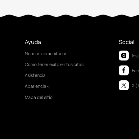
Ayuda
Social
Normas comunitarias
Ins
Cómo tener éxito en tus citas
Fa
Asistencia
X (
Apariencia
Mapa del sitio