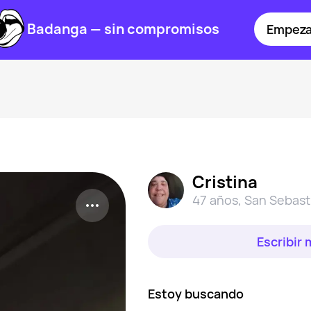
Badanga — sin compromisos
Empeza
Cristina
47 años
,
San Sebast
Escribir
Estoy buscando