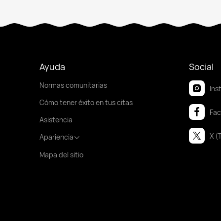
Ayuda
Social
Normas comunitarias
Ins
Cómo tener éxito en tus citas
Fa
Asistencia
X (
Apariencia
Mapa del sitio