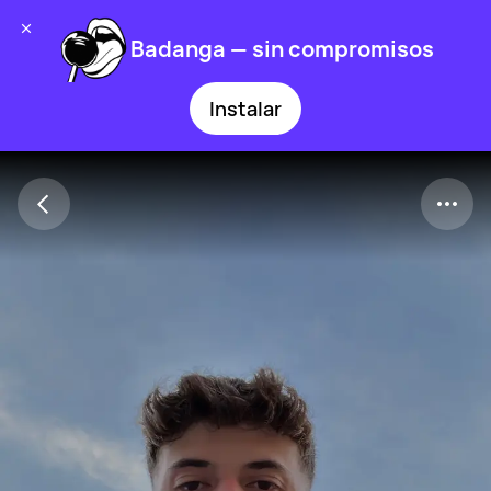
Badanga — sin compromisos
Instalar