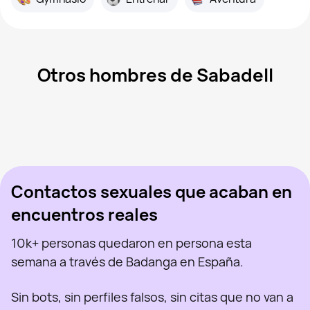
Otros hombres de Sabadell
Xavi, 24
Lloret de Mar
Ysb, 22
Barcelona
Dima, 31
Barcelona
Dzhan, 36
Sabadell
Aleksey, 36
Sabadell
Visto recientemente
Hassan, 19
Sabadell
En línea
Kalys, 21
Sabadell
Visto recientemente
Ali, 23
Sabadell
En línea
Visto recientemente
En línea
En línea
Visto recientemente
Contactos sexuales que acaban en
encuentros reales
10k+ personas quedaron en persona esta
semana a través de Badanga en España.
Sin bots, sin perfiles falsos, sin citas que no van a