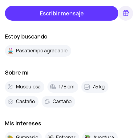
Escribir mensaje
Estoy buscando
Pasatiempo agradable
Sobre mí
Musculosa
178 cm
75 kg
Castaño
Castaño
Mis intereses
Gymnasio
Entrenar
Aventura