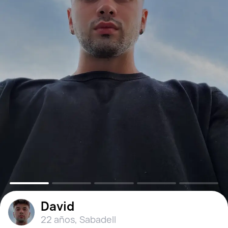
David
22 años
,
Sabadell