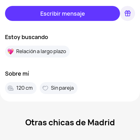
Escribir mensaje
Estoy buscando
Relación a largo plazo
Sobre mí
120 cm
Sin pareja
Otras chicas de Madrid
Ella, 20
Madrid
Mercedes, 43
Madrid