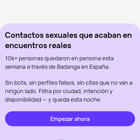
Mar, 41
Madrid
Sanlen, 29
Madrid
Marina, 39
Madrid
Vista recientemente
Katherine, 28
Madrid
En línea
Olga Milena Aceved, 46
Madrid
Vista recientemente
Arya Stark, 45
Madrid
En línea
Vista recientemente
En línea
En línea
Vista recientemente
Contactos sexuales que acaban en
encuentros reales
10k+ personas quedaron en persona esta
semana a través de Badanga en España.
Sin bots, sin perfiles falsos, sin citas que no van a
ningún lado. Filtra por ciudad, intención y
disponibilidad — y queda esta noche.
Empezar ahora