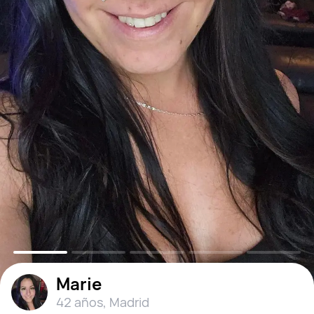
Marie
42 años
,
Madrid