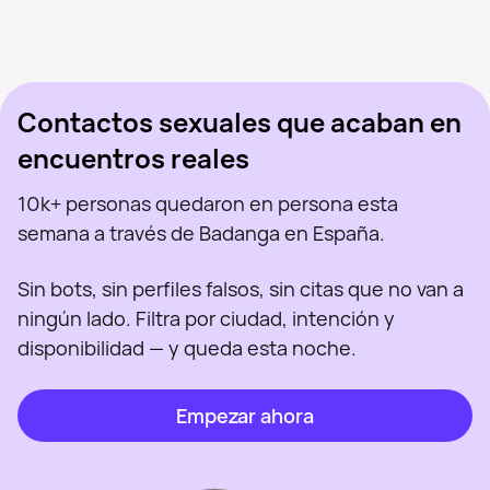
Mar, 41
Madrid
Sanlen, 29
Madrid
Marina, 39
Madrid
Vista recientemente
Katherine, 28
Madrid
En línea
Olga Milena Aceved, 46
Madrid
Vista recientemente
Arya Stark, 45
Madrid
En línea
Vista recientemente
En línea
En línea
Vista recientemente
Contactos sexuales que acaban en
encuentros reales
10k+ personas quedaron en persona esta
semana a través de Badanga en España.
Sin bots, sin perfiles falsos, sin citas que no van a
ningún lado. Filtra por ciudad, intención y
disponibilidad — y queda esta noche.
Empezar ahora