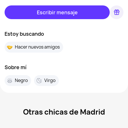
Escribir mensaje
Estoy buscando
Hacer nuevos amigos
Sobre mí
Negro
Virgo
Otras chicas de Madrid
Ella, 20
Madrid
Mercedes, 43
Madrid