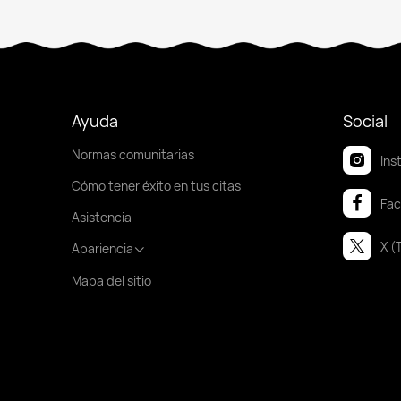
Ayuda
Social
Normas comunitarias
Ins
Cómo tener éxito en tus citas
Fa
Asistencia
X (
Apariencia
Mapa del sitio