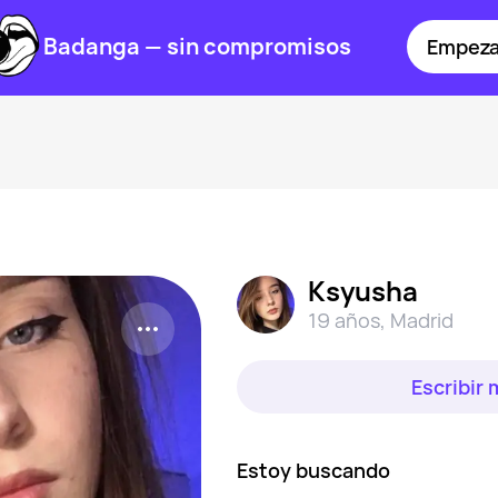
Badanga — sin compromisos
Empeza
Ksyusha
19 años
,
Madrid
Escribir
Estoy buscando