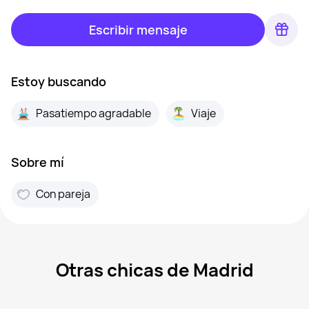
Escribir mensaje
Estoy buscando
Pasatiempo agradable
Viaje
Sobre mí
Con pareja
Otras chicas de Madrid
Marina, 39
Madrid
Aran, 47
Madrid