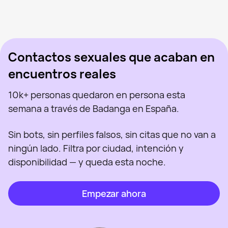
Arya Stark, 45
Madrid
Olga Milena Aceved, 46
Madrid
Sabryna, 41
Madrid
Vista recientemente
Sus, 34
Madrid
En línea
Virgi Ruiz, 46
Madrid
Vista recientemente
Polina, 26
Madrid
En línea
Vista recientemente
En línea
En línea
Vista recientemente
Contactos sexuales que acaban en
encuentros reales
10k+ personas quedaron en persona esta
semana a través de Badanga en España.
Sin bots, sin perfiles falsos, sin citas que no van a
ningún lado. Filtra por ciudad, intención y
disponibilidad — y queda esta noche.
Empezar ahora