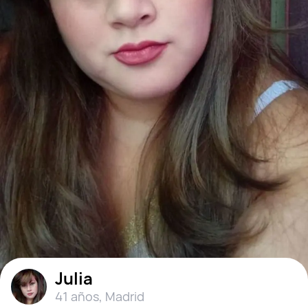
Julia
41 años
,
Madrid