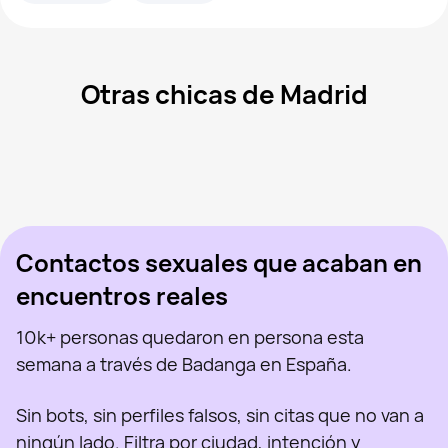
Otras chicas de Madrid
Marina, 39
Madrid
Aran, 47
Madrid
Arya Stark, 45
Madrid
Olga Milena Aceved, 46
Madrid
Sabryna, 41
Madrid
Vista recientemente
Sus, 34
Madrid
En línea
Virgi Ruiz, 46
Madrid
Vista recientemente
Polina, 26
Madrid
En línea
Vista recientemente
En línea
En línea
Vista recientemente
Contactos sexuales que acaban en
encuentros reales
10k+ personas quedaron en persona esta
semana a través de Badanga en España.
Sin bots, sin perfiles falsos, sin citas que no van a
ningún lado. Filtra por ciudad, intención y