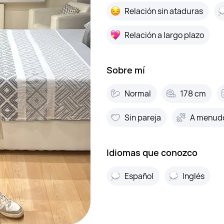
Relación sin ataduras
Relación a largo plazo
Sobre mí
Normal
178 cm
Sin pareja
A menud
Idiomas que conozco
Español
Inglés