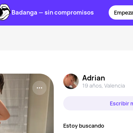
Badanga — sin compromisos
Empeza
Adrian
19 años
,
Valencia
Escribir
Estoy buscando