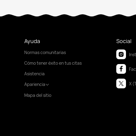
Ayuda
Social
Normas comunitarias
Ins
Cómo tener éxito en tus citas
Fa
Asistencia
X (
Apariencia
Mapa del sitio