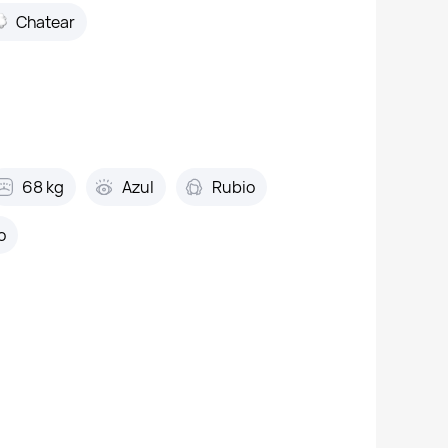
Chatear
68 kg
Azul
Rubio
o