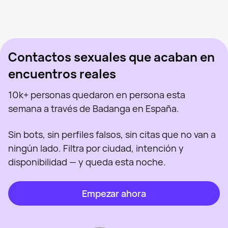
Marina, 39
Madrid
Katherine, 28
Madrid
Victoria, 47
Madrid
Vista recientemente
Sabryna, 41
Madrid
En línea
Dani, 34
Madrid
Vista recientemente
Polina, 26
Madrid
En línea
Vista recientemente
En línea
En línea
Vista recientemente
Contactos sexuales que acaban en
encuentros reales
10k+ personas quedaron en persona esta
semana a través de Badanga en España.
Sin bots, sin perfiles falsos, sin citas que no van a
ningún lado. Filtra por ciudad, intención y
disponibilidad — y queda esta noche.
Empezar ahora