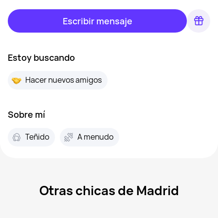
Escribir mensaje
Estoy buscando
Hacer nuevos amigos
Sobre mí
Teñido
A menudo
Otras chicas de Madrid
Sanlen, 29
Madrid
Mar, 41
Madrid