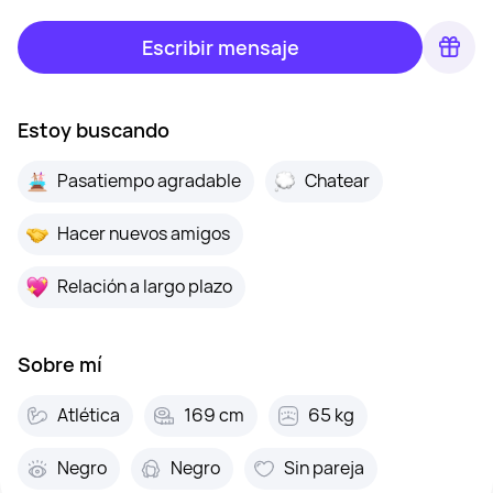
Escribir mensaje
Estoy buscando
Pasatiempo agradable
Chatear
Hacer nuevos amigos
Relación a largo plazo
Sobre mí
Atlética
169 cm
65 kg
Negro
Negro
Sin pareja