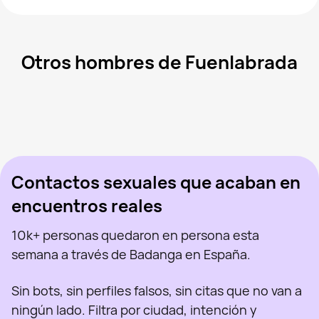
Otros hombres de Fuenlabrada
Dany, 36
Fuenlabrada
Dmitry, 22
Madrid
Pavel, 36
Madrid
Kristian, 26
Madrid
Marco, 18
Fuenlabrada
Visto recientemente
Jefry, 38
Fuenlabrada
En línea
Pasha, 21
Madrid
Visto recientemente
Dani, 26
Fuenlabrada
En línea
Visto recientemente
En línea
En línea
Visto recientemente
Contactos sexuales que acaban en
encuentros reales
10k+ personas quedaron en persona esta
semana a través de Badanga en España.
Sin bots, sin perfiles falsos, sin citas que no van a
ningún lado. Filtra por ciudad, intención y