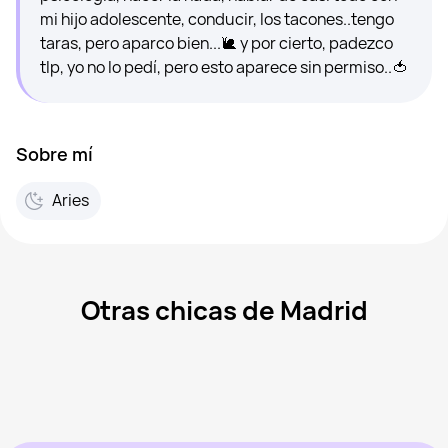
mi hijo adolescente, conducir, los tacones..tengo
taras, pero aparco bien...🐌 y por cierto, padezco
tlp, yo no lo pedí, pero esto aparece sin permiso..🍅
Sobre mí
Aries
Otras chicas de Madrid
Ella, 20
Madrid
Mercedes, 43
Madrid
Mar, 41
Madrid
Sanlen, 29
Madrid
Marina, 39
Madrid
Vista recientemente
Katherine, 28
Madrid
En línea
Olga Milena Aceved, 46
Madrid
Vista recientemente
Arya Stark, 45
Madrid
En línea
Vista recientemente
En línea
En línea
Vista recientemente